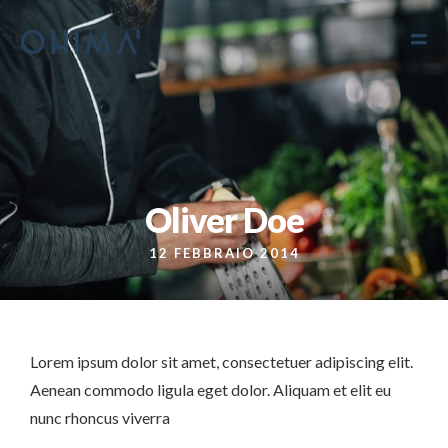
Oliver Doe
12 FEBBRAIO 2014
Lorem ipsum dolor sit amet, consectetuer adipiscing elit.
Aenean commodo ligula eget dolor. Aliquam et elit eu
nunc rhoncus viverra